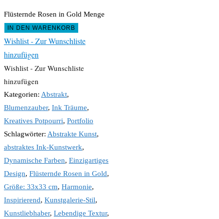
Flüsternde Rosen in Gold Menge
IN DEN WARENKORB
Wishlist - Zur Wunschliste
hinzufügen
Wishlist - Zur Wunschliste
hinzufügen
Kategorien:
Abstrakt
,
Blumenzauber
,
Ink Träume
,
Kreatives Potpourri
,
Portfolio
Schlagwörter:
Abstrakte Kunst
,
abstraktes Ink-Kunstwerk
,
Dynamische Farben
,
Einzigartiges
Design
,
Flüsternde Rosen in Gold
,
Größe: 33x33 cm
,
Harmonie
,
Inspirierend
,
Kunstgalerie-Stil
,
Kunstliebhaber
,
Lebendige Textur
,