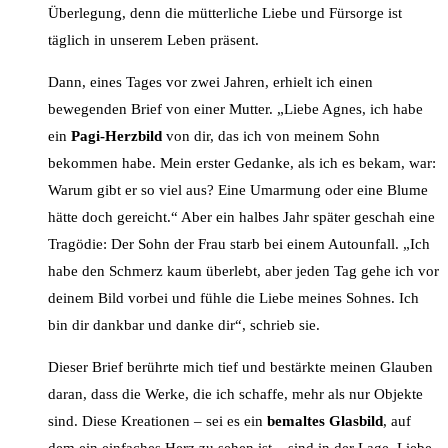
Überlegung, denn die mütterliche Liebe und Fürsorge ist
täglich in unserem Leben präsent.
Dann, eines Tages vor zwei Jahren, erhielt ich einen
bewegenden Brief von einer Mutter. „Liebe Agnes, ich habe
ein
Pagi-Herzbild
von dir, das ich von meinem Sohn
bekommen habe. Mein erster Gedanke, als ich es bekam, war:
Warum gibt er so viel aus? Eine Umarmung oder eine Blume
hätte doch gereicht.“ Aber ein halbes Jahr später geschah eine
Tragödie: Der Sohn der Frau starb bei einem Autounfall. „Ich
habe den Schmerz kaum überlebt, aber jeden Tag gehe ich vor
deinem Bild vorbei und fühle die Liebe meines Sohnes. Ich
bin dir dankbar und danke dir“, schrieb sie.
Dieser Brief berührte mich tief und bestärkte meinen Glauben
daran, dass die Werke, die ich schaffe, mehr als nur Objekte
sind. Diese Kreationen – sei es ein
bemaltes Glasbild
, auf
dem ein einfaches Herz zu sehen ist – sind in der Lage, Liebe