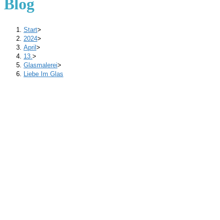
Blog
Start
>
2024
>
April
>
13.
>
Glasmalerei
>
Liebe Im Glas