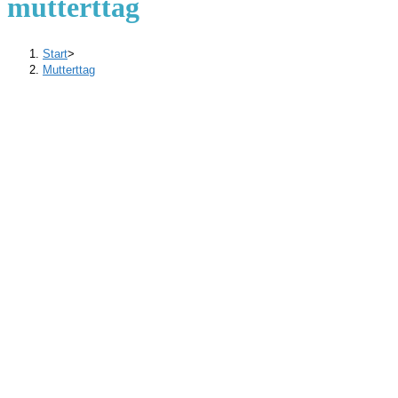
mutterttag
Start
>
Mutterttag