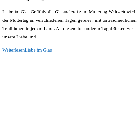
Liebe im Glas Gefühlvolle Glasmalerei zum Muttertag Weltweit wird
der Muttertag an verschiedenen Tagen gefeiert, mit unterschiedlichen
Traditionen in jedem Land. An diesem besonderen Tag drücken wir
unsere Liebe und…
Weiterlesen
Liebe im Glas
Folge Uns
Opens In A New Tab
Opens In A New Tab
Opens In A New Tab
Newsletter
Get All Latest Content Delivered To Your Email.
Go
Follow On Facebook