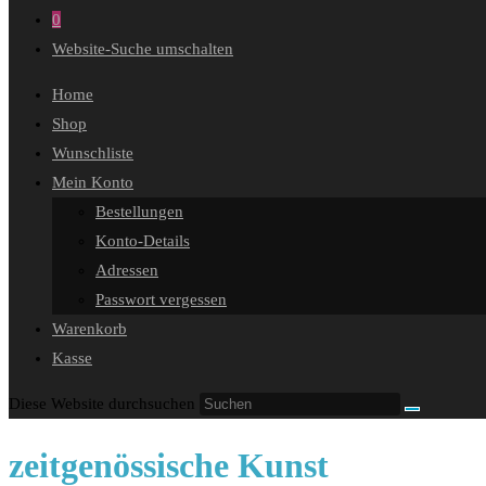
0
Website-Suche umschalten
Home
Shop
Wunschliste
Mein Konto
Bestellungen
Konto-Details
Adressen
Passwort vergessen
Warenkorb
Kasse
Diese Website durchsuchen
zeitgenössische Kunst