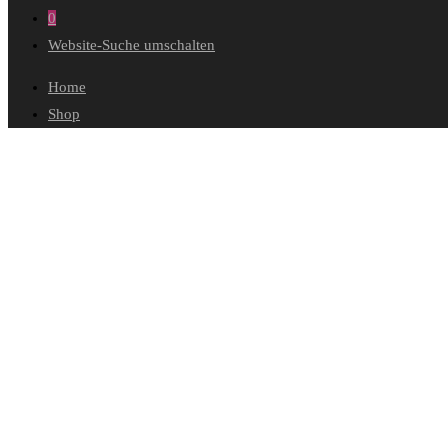
0
Website-Suche umschalten
Home
Shop
Wunschliste
Mein Konto
Bestellungen
Konto-Details
Adressen
Passwort vergessen
Warenkorb
Kasse
Diese Website durchsuchen
vibrant colors