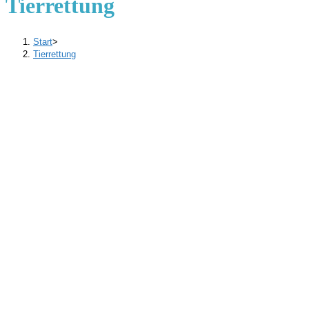
Tierrettung
Start
>
Tierrettung