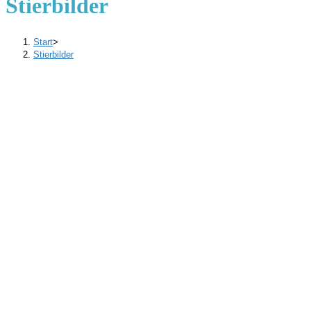
Stierbilder
Start
>
Stierbilder