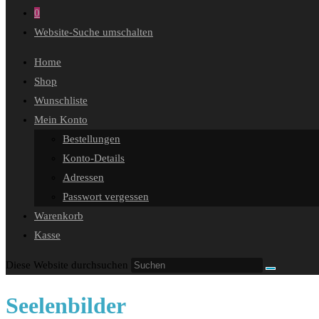
0
Website-Suche umschalten
Home
Shop
Wunschliste
Mein Konto
Bestellungen
Konto-Details
Adressen
Passwort vergessen
Warenkorb
Kasse
Diese Website durchsuchen
Seelenbilder