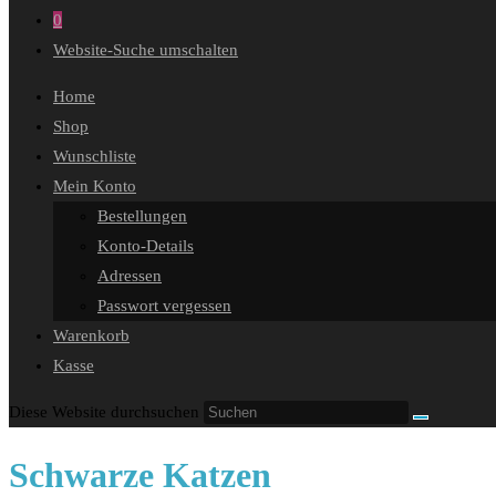
0
Website-Suche umschalten
Home
Shop
Wunschliste
Mein Konto
Bestellungen
Konto-Details
Adressen
Passwort vergessen
Warenkorb
Kasse
Diese Website durchsuchen
Schwarze Katzen