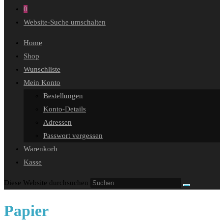
0
Website-Suche umschalten
Home
Shop
Wunschliste
Mein Konto
Bestellungen
Konto-Details
Adressen
Passwort vergessen
Warenkorb
Kasse
Diese Website durchsuchen
Papier