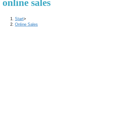
online sales
Start
>
Online Sales