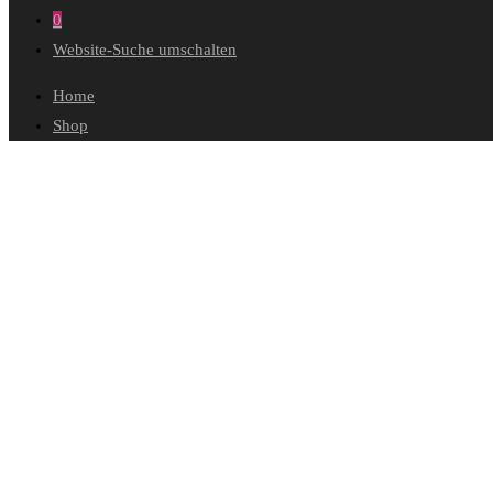
0
Website-Suche umschalten
Home
Shop
Wunschliste
Mein Konto
Bestellungen
Konto-Details
Adressen
Passwort vergessen
Warenkorb
Kasse
Diese Website durchsuchen
Mocha Mousse – Pantone 17-12