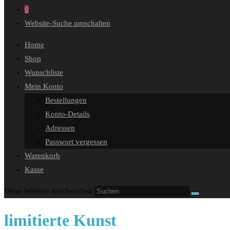
0
Website-Suche umschalten
Home
Shop
Wunschliste
Mein Konto
Bestellungen
Konto-Details
Adressen
Passwort vergessen
Warenkorb
Kasse
Diese Website durchsuchen
limitierte Kunst