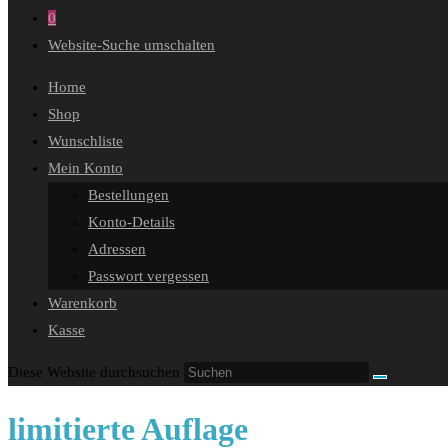
0
Website-Suche umschalten
Home
Shop
Wunschliste
Mein Konto
Bestellungen
Konto-Details
Adressen
Passwort vergessen
Warenkorb
Kasse
Diese Website durchsuchen
limitierte Auflage