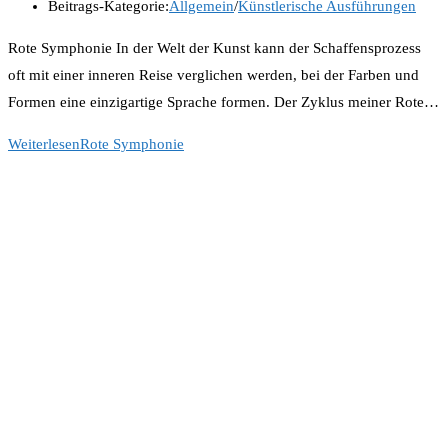
Beitrags-Kategorie:
Allgemein
/
Künstlerische Ausführungen
Rote Symphonie In der Welt der Kunst kann der Schaffensprozess
oft mit einer inneren Reise verglichen werden, bei der Farben und
Formen eine einzigartige Sprache formen. Der Zyklus meiner Rote…
Weiterlesen
Rote Symphonie
Folge Uns
Opens In A New Tab
Opens In A New Tab
Opens In A New Tab
Newsletter
Get All Latest Content Delivered To Your Email.
Go
Follow On Facebook