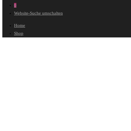
0
Website-Suche umschalten
Home
Shop
Wunschliste
Mein Konto
Bestellungen
Konto-Details
Adressen
Passwort vergessen
Warenkorb
Kasse
Diese Website durchsuchen
Küchenaccessoires