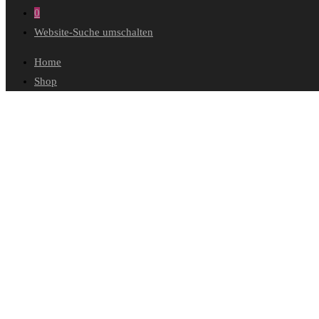
0
Website-Suche umschalten
Home
Shop
Wunschliste
Mein Konto
Bestellungen
Konto-Details
Adressen
Passwort vergessen
Warenkorb
Kasse
Diese Website durchsuchen
kreative Branche.