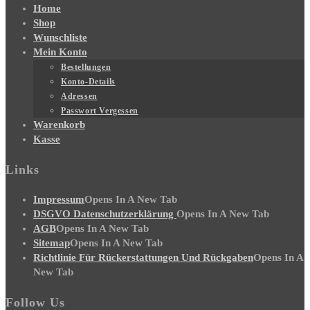
Home
Shop
Wunschliste
Mein Konto
Bestellungen
Konto-Details
Adressen
Passwort Vergessen
Warenkorb
Kasse
Links
Impressum
Opens In A New Tab
DSGVO Datenschutzerklärung
Opens In A New Tab
AGB
Opens In A New Tab
Sitemap
Opens In A New Tab
Richtlinie Für Rückerstattungen Und Rückgaben
Opens In A
New Tab
Follow Us