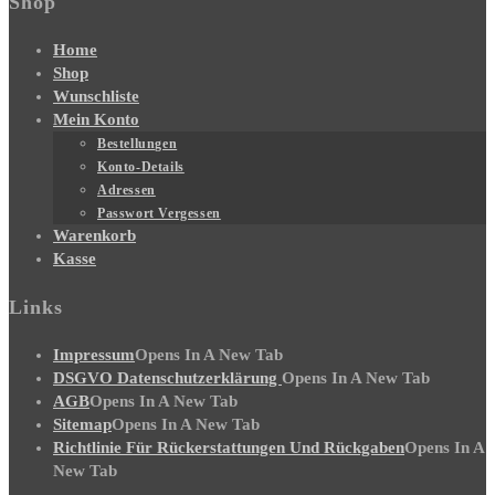
Shop
Home
Shop
Wunschliste
Mein Konto
Bestellungen
Konto-Details
Adressen
Passwort Vergessen
Warenkorb
Kasse
Links
Impressum
Opens In A New Tab
DSGVO Datenschutzerklärung
Opens In A New Tab
AGB
Opens In A New Tab
Sitemap
Opens In A New Tab
Richtlinie Für Rückerstattungen Und Rückgaben
Opens In A
New Tab