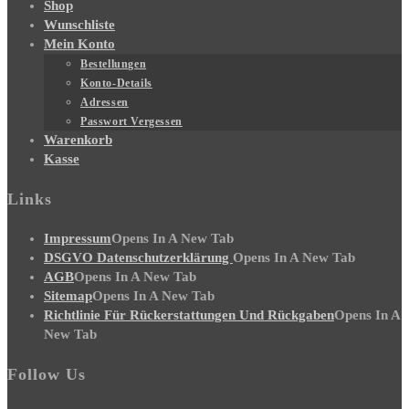
Shop
Wunschliste
Mein Konto
Bestellungen
Konto-Details
Adressen
Passwort Vergessen
Warenkorb
Kasse
Links
Impressum
Opens In A New Tab
DSGVO Datenschutzerklärung
Opens In A New Tab
AGB
Opens In A New Tab
Sitemap
Opens In A New Tab
Richtlinie Für Rückerstattungen Und Rückgaben
Opens In A
New Tab
Follow Us