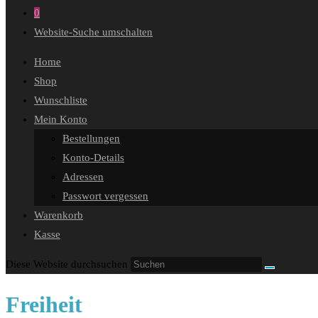
0
Website-Suche umschalten
Home
Shop
Wunschliste
Mein Konto
Bestellungen
Konto-Details
Adressen
Passwort vergessen
Warenkorb
Kasse
Diese Website durchsuchen
Freiheit