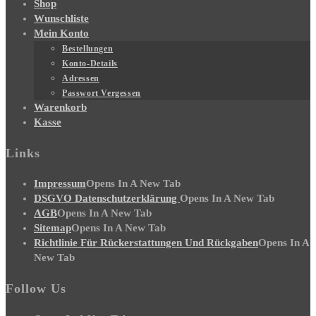
Shop
Wunschliste
Mein Konto
Bestellungen
Konto-Details
Adressen
Passwort Vergessen
Warenkorb
Kasse
Links
Impressum
Opens In A New Tab
DSGVO Datenschutzerklärung
Opens In A New Tab
AGB
Opens In A New Tab
Sitemap
Opens In A New Tab
Richtlinie Für Rückerstattungen Und Rückgaben
Opens In A
New Tab
Follow Us