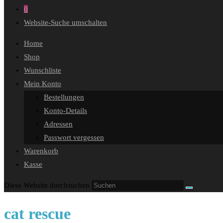
0
Website-Suche umschalten
Home
Shop
Wunschliste
Mein Konto
Bestellungen
Konto-Details
Adressen
Passwort vergessen
Warenkorb
Kasse
Diese Website durchsuchen
cat rescue