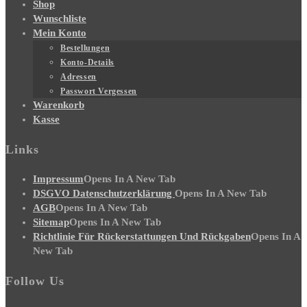
Shop
Wunschliste
Mein Konto
Bestellungen
Konto-Details
Adressen
Passwort Vergessen
Warenkorb
Kasse
Links
Impressum
Opens In A New Tab
DSGVO Datenschutzerklärung
Opens In A New Tab
AGB
Opens In A New Tab
Sitemap
Opens In A New Tab
Richtlinie Für Rückerstattungen Und Rückgaben
Opens In A
New Tab
Follow Us