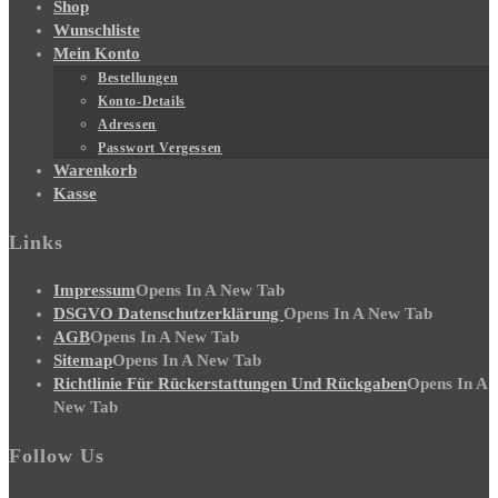
Shop
Wunschliste
Mein Konto
Bestellungen
Konto-Details
Adressen
Passwort Vergessen
Warenkorb
Kasse
Links
Impressum
Opens In A New Tab
DSGVO Datenschutzerklärung
Opens In A New Tab
AGB
Opens In A New Tab
Sitemap
Opens In A New Tab
Richtlinie Für Rückerstattungen Und Rückgaben
Opens In A
New Tab
Follow Us