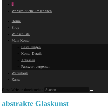
0
Website-Suche umschalten
Home
Shop
Wunschliste
Mein Konto
Bestellungen
Konto-Details
Adressen
Passwort vergessen
Warenkorb
Kasse
Diese Website durchsuchen
abstrakte Glaskunst