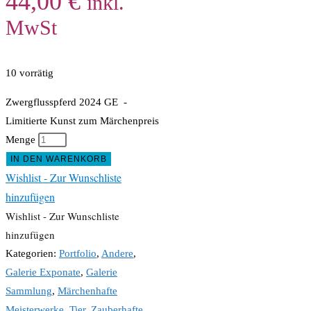
44,00
€
inkl.
MwSt
10 vorrätig
Zwergflusspferd 2024 GE -
Limitierte Kunst zum Märchenpreis
Menge
IN DEN WARENKORB
Wishlist - Zur Wunschliste
hinzufügen
Wishlist - Zur Wunschliste
hinzufügen
Kategorien:
Portfolio
,
Andere
,
Galerie Exponate
,
Galerie
Sammlung
,
Märchenhafte
Meisterwerke
,
Tier
,
Zauberhafte