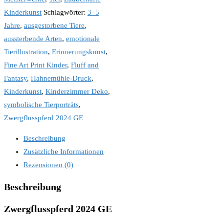
Kinderkunst
Schlagwörter:
3–5
Jahre
,
ausgestorbene Tiere
,
aussterbende Arten
,
emotionale
Tierillustration
,
Erinnerungskunst
,
Fine Art Print Kinder
,
Fluff and
Fantasy
,
Hahnemühle-Druck
,
Kinderkunst
,
Kinderzimmer Deko
,
symbolische Tierporträts
,
Zwergflusspferd 2024 GE
Beschreibung
Zusätzliche Informationen
Rezensionen (0)
Beschreibung
Zwergflusspferd 2024 GE