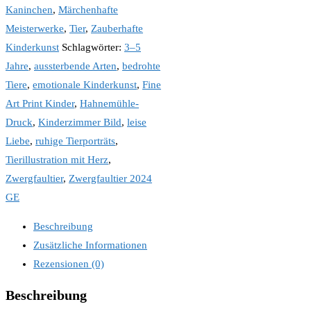
Kaninchen
,
Märchenhafte
Meisterwerke
,
Tier
,
Zauberhafte
Kinderkunst
Schlagwörter:
3–5
Jahre
,
aussterbende Arten
,
bedrohte
Tiere
,
emotionale Kinderkunst
,
Fine
Art Print Kinder
,
Hahnemühle-
Druck
,
Kinderzimmer Bild
,
leise
Liebe
,
ruhige Tierporträts
,
Tierillustration mit Herz
,
Zwergfaultier
,
Zwergfaultier 2024
GE
Beschreibung
Zusätzliche Informationen
Rezensionen (0)
Beschreibung