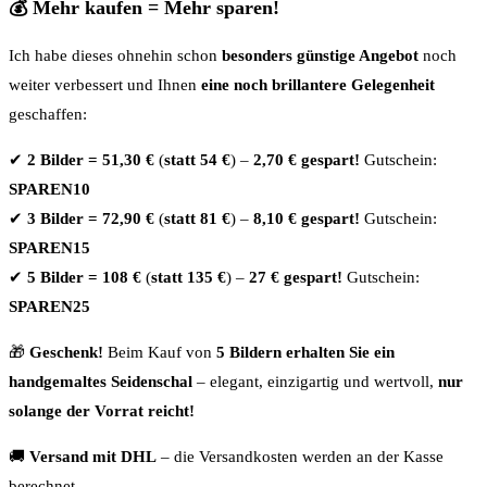
💰 Mehr kaufen = Mehr sparen!
Ich habe dieses ohnehin schon
besonders günstige Angebot
noch
weiter verbessert und Ihnen
eine noch brillantere Gelegenheit
geschaffen:
✔
2 Bilder = 51,30 €
(
statt 54 €
) –
2,70 € gespart!
Gutschein:
SPAREN10
✔
3 Bilder = 72,90 €
(
statt 81 €
) –
8,10 € gespart!
Gutschein:
SPAREN15
✔
5 Bilder = 108 €
(
statt 135 €
) –
27 € gespart!
Gutschein:
SPAREN25
🎁
Geschenk!
Beim Kauf von
5 Bildern erhalten Sie ein
handgemaltes Seidenschal
– elegant, einzigartig und wertvoll,
nur
solange der Vorrat reicht!
🚚
Versand mit DHL
– die Versandkosten werden an der Kasse
berechnet.