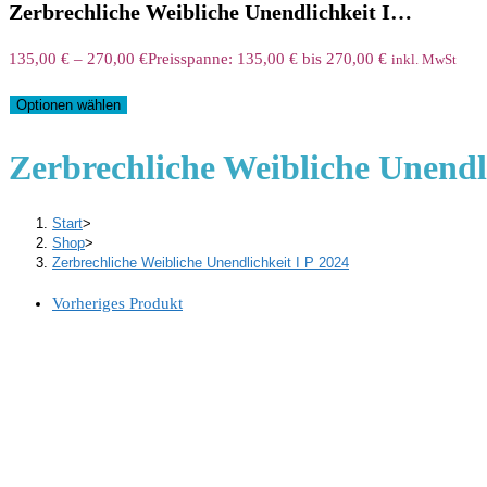
Zerbrechliche Weibliche Unendlichkeit I…
135,00
€
–
270,00
€
Preisspanne: 135,00 € bis 270,00 €
inkl. MwSt
Optionen wählen
Zerbrechliche Weibliche Unendli
Start
>
Shop
>
Zerbrechliche Weibliche Unendlichkeit I P 2024
Vorheriges Produkt