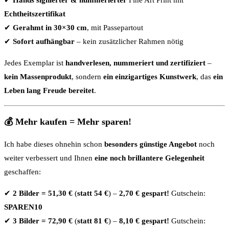
Echtheitszertifikat
✔
Gerahmt in 30×30 cm
, mit Passepartout
✔
Sofort aufhängbar
– kein zusätzlicher Rahmen nötig
Jedes Exemplar ist
handverlesen, nummeriert und zertifiziert
–
kein Massenprodukt
, sondern
ein einzigartiges Kunstwerk
, das
ein
Leben lang Freude bereitet
.
💰 Mehr kaufen = Mehr sparen!
Ich habe dieses ohnehin schon
besonders günstige Angebot
noch
weiter verbessert und Ihnen
eine noch brillantere Gelegenheit
geschaffen:
✔
2 Bilder = 51,30 €
(
statt 54 €
) –
2,70 € gespart!
Gutschein:
SPAREN10
✔
3 Bilder = 72,90 €
(
statt 81 €
) –
8,10 € gespart!
Gutschein: