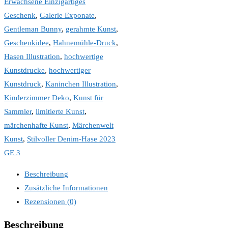
Erwachsene Einzigartiges
Geschenk
,
Galerie Exponate
,
Gentleman Bunny
,
gerahmte Kunst
,
Geschenkidee
,
Hahnemühle-Druck
,
Hasen Illustration
,
hochwertige
Kunstdrucke
,
hochwertiger
Kunstdruck
,
Kaninchen Illustration
,
Kinderzimmer Deko
,
Kunst für
Sammler
,
limitierte Kunst
,
märchenhafte Kunst
,
Märchenwelt
Kunst
,
Stilvoller Denim-Hase 2023
GE 3
Beschreibung
Zusätzliche Informationen
Rezensionen (0)
Beschreibung