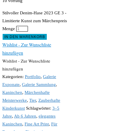
10 vorrätig
Stilvoller Denim-Hase 2023 GE 3 -
Limitierte Kunst zum Märchenpreis
Menge
IN DEN WARENKORB
Wishlist - Zur Wunschliste
hinzufügen
Wishlist - Zur Wunschliste
hinzufügen
Kategorien:
Portfolio
,
Galerie
Exponate
,
Galerie Sammlung
,
Kaninchen
,
Märchenhafte
Meisterwerke
,
Tier
,
Zauberhafte
Kinderkunst
Schlagwörter:
3–5
Jahre
,
Ab 6 Jahren
,
elegantes
Kaninchen
,
Fine Art Print
,
Für