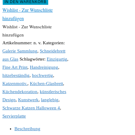
IN DEN WARENKORB
Wishlist - Zur Wunschliste
hinzufügen
Wishlist - Zur Wunschliste
hinzufügen
Artikelnummer:
n. v.
Kategorien:
Galerie Sammlung
,
Schneidebrett
aus Glas
Schlagwörter:
Einzigartig
,
Fine Art Print
,
Handreinigung
,
hitzebeständig
,
hochwertig
,
Katzenmotiv.
,
Küchen-Glasbrett
,
Küchendekoration
,
künstlerisches
Design
,
Kunstwerk
,
langlebig
,
Schwarze Katzen Halloween 4
,
Servierplatte
Beschreibung