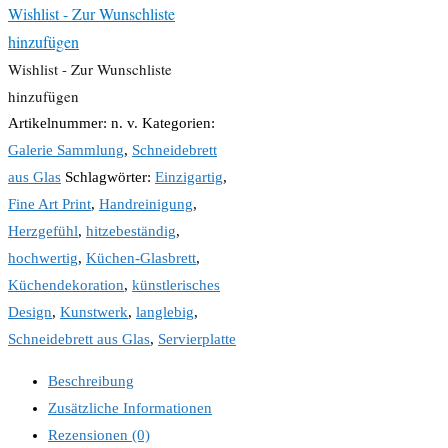
Wishlist - Zur Wunschliste
hinzufügen
Wishlist - Zur Wunschliste
hinzufügen
Artikelnummer:
n. v.
Kategorien:
Galerie Sammlung
,
Schneidebrett
aus Glas
Schlagwörter:
Einzigartig
,
Fine Art Print
,
Handreinigung
,
Herzgefühl
,
hitzebeständig
,
hochwertig
,
Küchen-Glasbrett
,
Küchendekoration
,
künstlerisches
Design
,
Kunstwerk
,
langlebig
,
Schneidebrett aus Glas
,
Servierplatte
Beschreibung
Zusätzliche Informationen
Rezensionen (0)