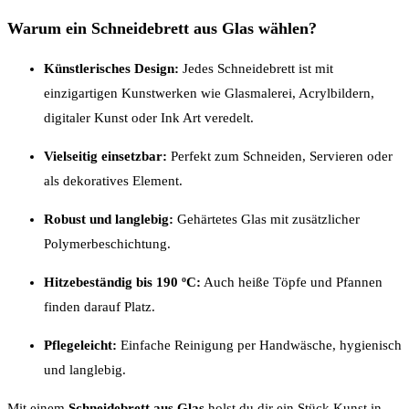
Warum ein Schneidebrett aus Glas wählen?
Künstlerisches Design:
Jedes Schneidebrett ist mit
einzigartigen Kunstwerken wie Glasmalerei, Acrylbildern,
digitaler Kunst oder Ink Art veredelt.
Vielseitig einsetzbar:
Perfekt zum Schneiden, Servieren oder
als dekoratives Element.
Robust und langlebig:
Gehärtetes Glas mit zusätzlicher
Polymerbeschichtung.
Hitzebeständig bis 190 ºC:
Auch heiße Töpfe und Pfannen
finden darauf Platz.
Pflegeleicht:
Einfache Reinigung per Handwäsche, hygienisch
und langlebig.
Mit einem
Schneidebrett aus Glas
holst du dir ein Stück Kunst in