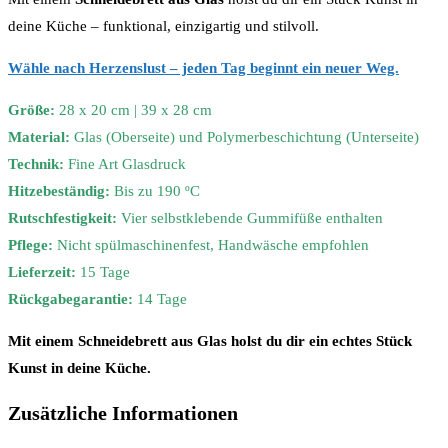
deine Küche – funktional, einzigartig und stilvoll.
Wähle nach Herzenslust – jeden Tag beginnt ein neuer Weg.
Größe:
28 x 20 cm | 39 x 28 cm
Material:
Glas (Oberseite) und Polymerbeschichtung (Unterseite)
Technik:
Fine Art Glasdruck
Hitzebeständig:
Bis zu 190 ºC
Rutschfestigkeit:
Vier selbstklebende Gummifüße enthalten
Pflege:
Nicht spülmaschinenfest, Handwäsche empfohlen
Lieferzeit:
15 Tage
Rückgabegarantie:
14 Tage
Mit einem Schneidebrett aus Glas holst du dir ein echtes Stück
Kunst in deine Küche.
Zusätzliche Informationen