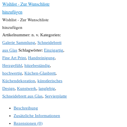
Wishlist - Zur Wunschliste
hinzufügen
Wishlist - Zur Wunschliste
hinzufügen
Artikelnummer:
n. v.
Kategorien:
Galerie Sammlung
,
Schneidebrett
aus Glas
Schlagwörter:
Einzigartig
,
Fine Art Print
,
Handreinigung
,
Herzgefühl
,
hitzebeständig
,
hochwertig
,
Küchen-Glasbrett
,
Küchendekoration
,
künstlerisches
Design
,
Kunstwerk
,
langlebig
,
Schneidebrett aus Glas
,
Servierplatte
Beschreibung
Zusätzliche Informationen
Rezensionen (0)