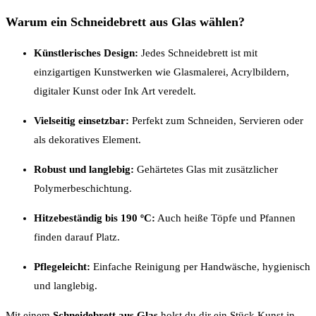
Warum ein Schneidebrett aus Glas wählen?
Künstlerisches Design:
Jedes Schneidebrett ist mit
einzigartigen Kunstwerken wie Glasmalerei, Acrylbildern,
digitaler Kunst oder Ink Art veredelt.
Vielseitig einsetzbar:
Perfekt zum Schneiden, Servieren oder
als dekoratives Element.
Robust und langlebig:
Gehärtetes Glas mit zusätzlicher
Polymerbeschichtung.
Hitzebeständig bis 190 ºC:
Auch heiße Töpfe und Pfannen
finden darauf Platz.
Pflegeleicht:
Einfache Reinigung per Handwäsche, hygienisch
und langlebig.
Mit einem
Schneidebrett aus Glas
holst du dir ein Stück Kunst in