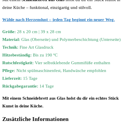
deine Küche – funktional, einzigartig und stilvoll.
Wähle nach Herzenslust – jeden Tag beginnt ein neuer Weg.
Größe:
28 x 20 cm | 39 x 28 cm
Material:
Glas (Oberseite) und Polymerbeschichtung (Unterseite)
Technik:
Fine Art Glasdruck
Hitzebeständig:
Bis zu 190 ºC
Rutschfestigkeit:
Vier selbstklebende Gummifüße enthalten
Pflege:
Nicht spülmaschinenfest, Handwäsche empfohlen
Lieferzeit:
15 Tage
Rückgabegarantie:
14 Tage
Mit einem Schneidebrett aus Glas holst du dir ein echtes Stück
Kunst in deine Küche.
Zusätzliche Informationen