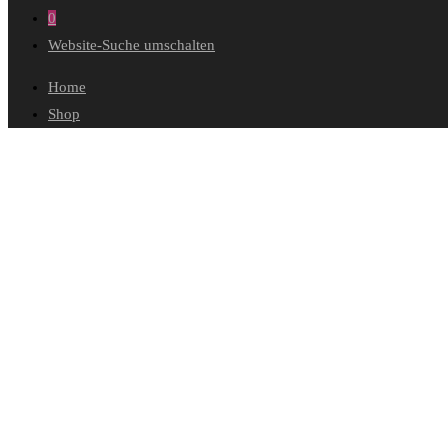
0
Website-Suche umschalten
Home
Shop
Wunschliste
Mein Konto
Bestellungen
Konto-Details
Adressen
Passwort vergessen
Warenkorb
Kasse
Diese Website durchsuchen
Ausgewählt: