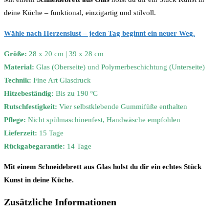
deine Küche – funktional, einzigartig und stilvoll.
Wähle nach Herzenslust – jeden Tag beginnt ein neuer Weg.
Größe:
28 x 20 cm | 39 x 28 cm
Material:
Glas (Oberseite) und Polymerbeschichtung (Unterseite)
Technik:
Fine Art Glasdruck
Hitzebeständig:
Bis zu 190 ºC
Rutschfestigkeit:
Vier selbstklebende Gummifüße enthalten
Pflege:
Nicht spülmaschinenfest, Handwäsche empfohlen
Lieferzeit:
15 Tage
Rückgabegarantie:
14 Tage
Mit einem Schneidebrett aus Glas holst du dir ein echtes Stück
Kunst in deine Küche.
Zusätzliche Informationen