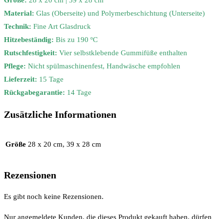
Größe:
28 x 20 cm | 39 x 28 cm
Material:
Glas (Oberseite) und Polymerbeschichtung (Unterseite)
Technik:
Fine Art Glasdruck
Hitzebeständig:
Bis zu 190 ºC
Rutschfestigkeit:
Vier selbstklebende Gummifüße enthalten
Pflege:
Nicht spülmaschinenfest, Handwäsche empfohlen
Lieferzeit:
15 Tage
Rückgabegarantie:
14 Tage
Zusätzliche Informationen
Größe
28 x 20 cm, 39 x 28 cm
Rezensionen
Es gibt noch keine Rezensionen.
Nur angemeldete Kunden, die dieses Produkt gekauft haben, dürfen