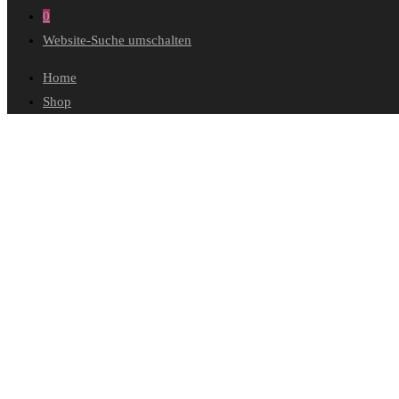
0
Website-Suche umschalten
Home
Shop
Wunschliste
Mein Konto
Bestellungen
Konto-Details
Adressen
Passwort vergessen
Warenkorb
Kasse
Diese Website durchsuchen
Ausgewählt: