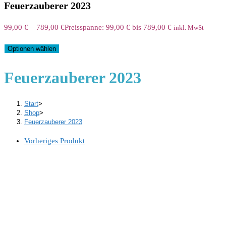
Feuerzauberer 2023
99,00
€
–
789,00
€
Preisspanne: 99,00 € bis 789,00 €
inkl. MwSt
Optionen wählen
Feuerzauberer 2023
Start
>
Shop
>
Feuerzauberer 2023
Vorheriges Produkt