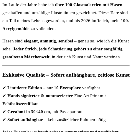
Im Laufe der Jahre habe ich
über 100 Glasmalereien mit Hasen
geschaffen und unzählige Illustrationen gezeichnet. Diese Tiere sind
ein Teil meines Lebens geworden, und bis 2026 hoffe ich, mein
100.
Acrylgemälde
zu vollenden.
Hasen sind
elegant, anmutig, sensibel
– genau so, wie ich die Kunst
sehe.
Jeder Strich, jede Schattierung gehört zu einer sorgfältig
gestalteten Märchenwelt
, in der sich Kunst und Natur vereinen.
Exklusive Qualität – Sofort aufhängbare, zeitlose Kunst
✔
Limitierte Edition
– nur
10 Exemplare
verfügbar
✔
Hands signierter & nummerierter
Fine Art Print mit
Echtheitszertifikat
✔
Gerahmt in 30×40 cm
, mit Passepartout
✔
Sofort aufhängbar
– kein zusätzlicher Rahmen nötig
Jedes Exemplar ist
handverlesen, nummeriert und zertifiziert
–