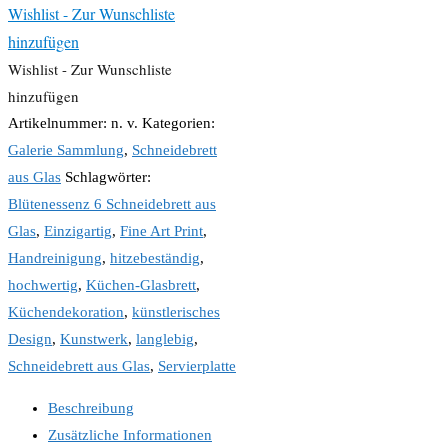
Wishlist - Zur Wunschliste
hinzufügen
Wishlist - Zur Wunschliste
hinzufügen
Artikelnummer:
n. v.
Kategorien:
Galerie Sammlung
,
Schneidebrett
aus Glas
Schlagwörter:
Blütenessenz 6 Schneidebrett aus
Glas
,
Einzigartig
,
Fine Art Print
,
Handreinigung
,
hitzebeständig
,
hochwertig
,
Küchen-Glasbrett
,
Küchendekoration
,
künstlerisches
Design
,
Kunstwerk
,
langlebig
,
Schneidebrett aus Glas
,
Servierplatte
Beschreibung
Zusätzliche Informationen