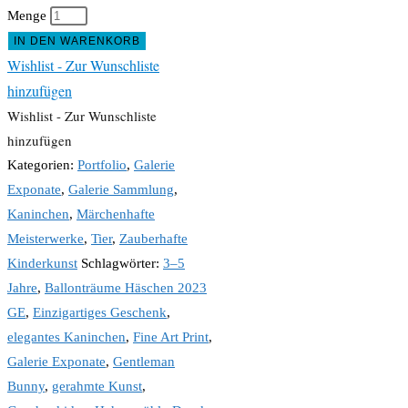
Menge
IN DEN WARENKORB
Wishlist - Zur Wunschliste
hinzufügen
Wishlist - Zur Wunschliste
hinzufügen
Kategorien:
Portfolio
,
Galerie
Exponate
,
Galerie Sammlung
,
Kaninchen
,
Märchenhafte
Meisterwerke
,
Tier
,
Zauberhafte
Kinderkunst
Schlagwörter:
3–5
Jahre
,
Ballonträume Häschen 2023
GE
,
Einzigartiges Geschenk
,
elegantes Kaninchen
,
Fine Art Print
,
Galerie Exponate
,
Gentleman
Bunny
,
gerahmte Kunst
,