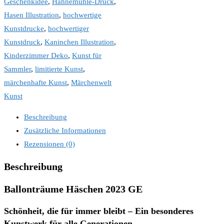
Geschenkidee
,
Hahnemühle-Druck
,
Hasen Illustration
,
hochwertige
Kunstdrucke
,
hochwertiger
Kunstdruck
,
Kaninchen Illustration
,
Kinderzimmer Deko
,
Kunst für
Sammler
,
limitierte Kunst
,
märchenhafte Kunst
,
Märchenwelt
Kunst
Beschreibung
Zusätzliche Informationen
Rezensionen (0)
Beschreibung
Ballonträume Häschen 2023 GE
Schönheit, die für immer bleibt – Ein besonderes
Kunstwerk für alle Generationen