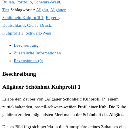
Bullen
,
Portfolio
,
Schwarz-Weiß
,
Tier
Schlagwörter:
Allgäu
,
Allgäuer
Schönheit: Kuhprofil 1
,
Bayern
,
Deutschland
,
Giclée-Druck
,
Kuhprofil 1
,
Schwarz-Weiß
Beschreibung
Zusätzliche Informationen
Rezensionen (0)
Beschreibung
Allgäuer Schönheit Kuhprofil 1
Erlebe den Zauber von ‚Allgäuer Schönheit: Kuhprofil 1‘, einem
zurückhaltenden, pastell-schwarz-weißen Profil einer Kuh. Die Kühe
gehören zu den prägendsten Merkmalen der
Schönheit des Allgäus.
Dieses Bild fügt sich perfekt in die Atmosphäre deines Zuhauses ein,