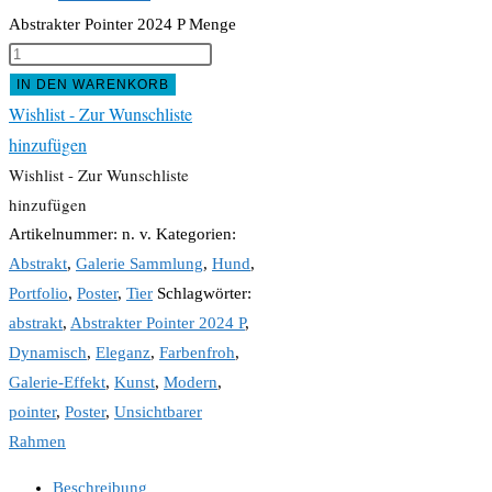
Abstrakter Pointer 2024 P Menge
IN DEN WARENKORB
Wishlist - Zur Wunschliste
hinzufügen
Wishlist - Zur Wunschliste
hinzufügen
Artikelnummer:
n. v.
Kategorien:
Abstrakt
,
Galerie Sammlung
,
Hund
,
Portfolio
,
Poster
,
Tier
Schlagwörter:
abstrakt
,
Abstrakter Pointer 2024 P
,
Dynamisch
,
Eleganz
,
Farbenfroh
,
Galerie-Effekt
,
Kunst
,
Modern
,
pointer
,
Poster
,
Unsichtbarer
Rahmen
Beschreibung