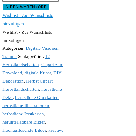
IN DEN WARENKORB
Wishlist - Zur Wunschliste
hinzufügen
Wishlist - Zur Wunschliste
hinzufügen
Kategorien:
Digitale Visionen
,
Träume
Schlagwörter:
12
Herbstlandschaften
,
Clipart zum
Download
,
digitale Kunst
,
DIY
Dekoration
,
Herbst Clipart
,
Herbstlandschaften
,
herbstliche
Deko
,
herbstliche Grußkarten
,
herbstliche Illustrationen
,
herbstliche Postkarten
,
herunterladbare Bilder
,
Hochauflösende Bilder
,
kreative