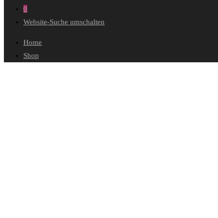
0
Website-Suche umschalten
Home
Shop
Wunschliste
Mein Konto
Bestellungen
Konto-Details
Adressen
Passwort vergessen
Warenkorb
Kasse
Diese Website durchsuchen
Winterliche Kontraste