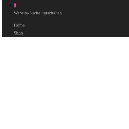
0
Website-Suche umschalten
Home
Shop
Wunschliste
Mein Konto
Bestellungen
Konto-Details
Adressen
Passwort vergessen
Warenkorb
Kasse
Diese Website durchsuchen
Winterkälte