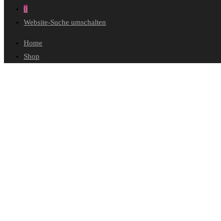
0
Website-Suche umschalten
Home
Shop
Wunschliste
Mein Konto
Bestellungen
Konto-Details
Adressen
Passwort vergessen
Warenkorb
Kasse
Diese Website durchsuchen
Stärke