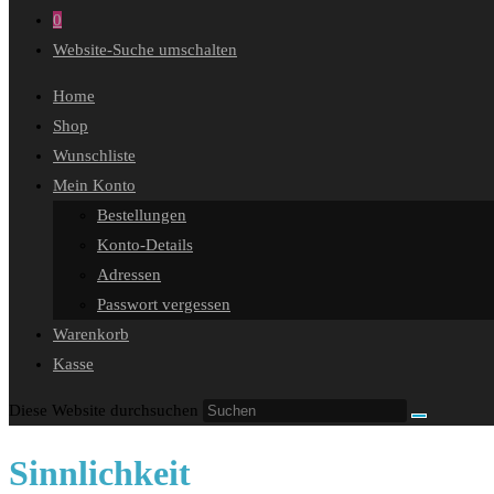
0
Website-Suche umschalten
Home
Shop
Wunschliste
Mein Konto
Bestellungen
Konto-Details
Adressen
Passwort vergessen
Warenkorb
Kasse
Diese Website durchsuchen
Sinnlichkeit