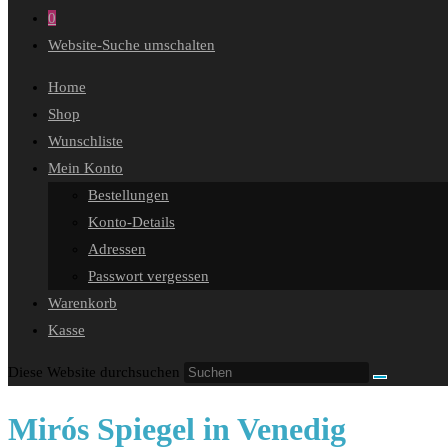
0
Website-Suche umschalten
Home
Shop
Wunschliste
Mein Konto
Bestellungen
Konto-Details
Adressen
Passwort vergessen
Warenkorb
Kasse
Diese Website durchsuchen
Mirós Spiegel in Venedig